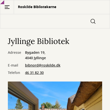
Gå
Roskilde Bibliotekerne
til
hovedindhold
Jyllinge Bibliotek
Adresse
Bygaden 19,
4040 Jyllinge
E-mail
bibnord@roskilde.dk
Telefon
46 31 82 30