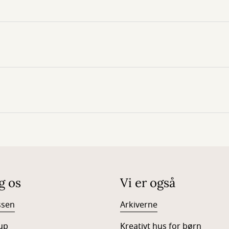
g os
Vi er også
ssen
Arkiverne
up
Kreativt hus for børn