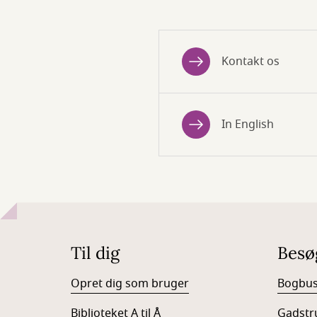
Kontakt os
In English
Til dig
Besø
Opret dig som bruger
Bogbu
Biblioteket A til Å
Gadstr