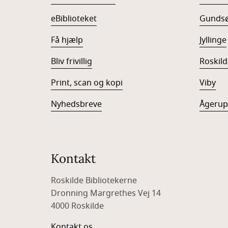
eBiblioteket
Gunds
Få hjælp
Jyllinge
Bliv frivillig
Roskild
Print, scan og kopi
Viby
Nyhedsbreve
Ågerup
Kontakt
Roskilde Bibliotekerne
Dronning Margrethes Vej 14
4000 Roskilde
Kontakt os