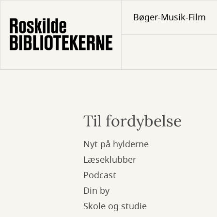
Gå
Bøger-Musik-Film
til
hovedindhold
Menu
Til fordybelse
Nyt på hylderne
Læseklubber
Podcast
Din by
Skole og studie