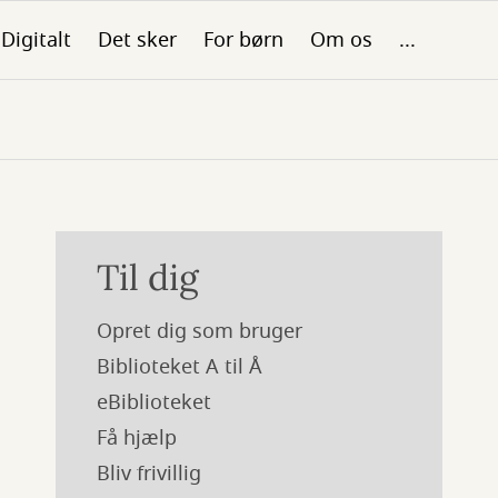
Digitalt
Det sker
For børn
Om os
...
Til dig
Opret dig som bruger
Biblioteket A til Å
eBiblioteket
Få hjælp
Bliv frivillig