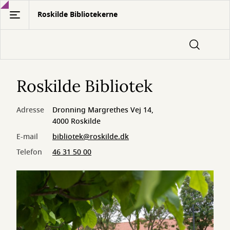
Gå
Roskilde Bibliotekerne
til
hovedindhold
Roskilde Bibliotek
Adresse
Dronning Margrethes Vej 14,
4000 Roskilde
E-mail
bibliotek@roskilde.dk
Telefon
46 31 50 00