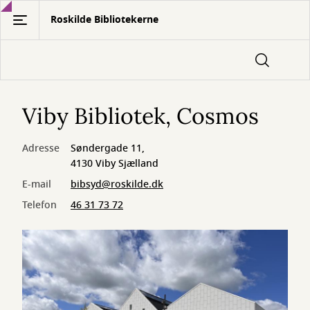
Gå
Roskilde Bibliotekerne
til
hovedindhold
Viby Bibliotek, Cosmos
Adresse
Søndergade 11,
4130 Viby Sjælland
E-mail
bibsyd@roskilde.dk
Telefon
46 31 73 72