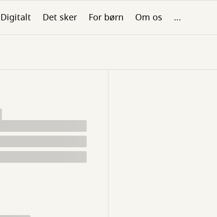
Digitalt
Det sker
For børn
Om os
...