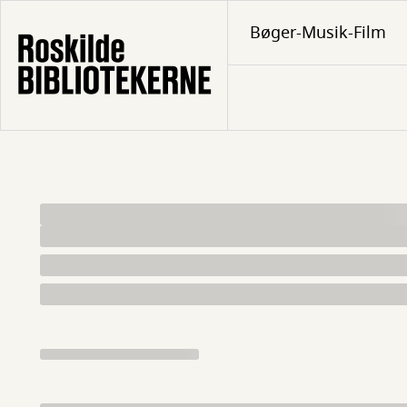
Gå
Bøger-Musik-Film
til
hovedindhold