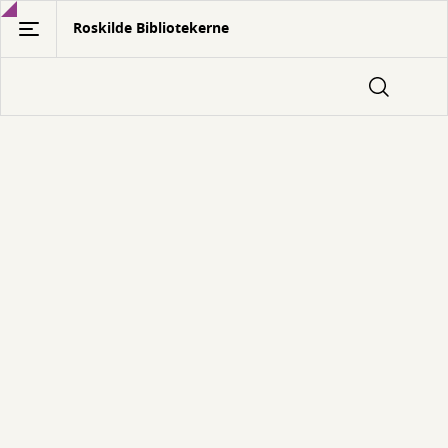
Gå
Roskilde Bibliotekerne
til
hovedindhold