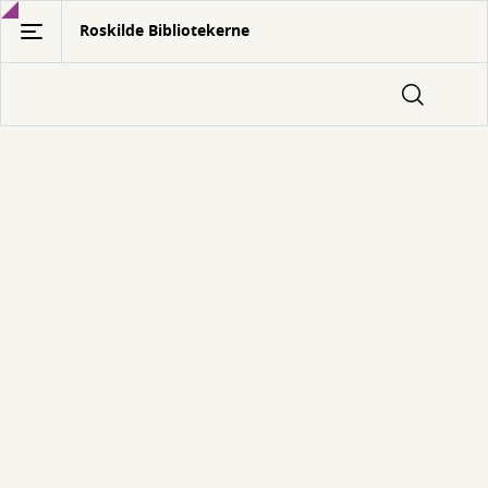
Gå
Roskilde Bibliotekerne
til
hovedindhold