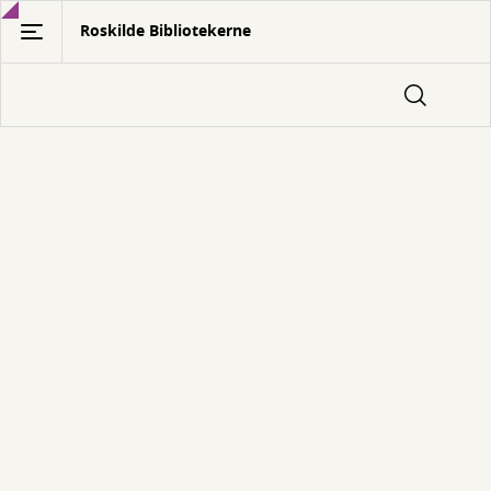
Gå
Roskilde Bibliotekerne
til
hovedindhold