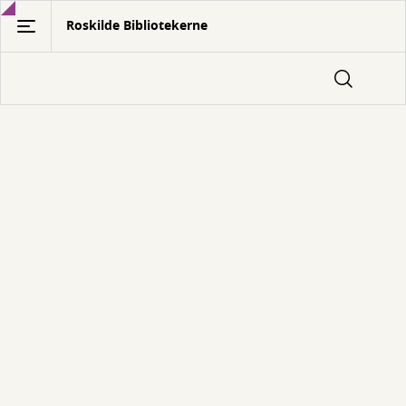
Gå
Roskilde Bibliotekerne
til
hovedindhold