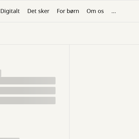
Digitalt
Det sker
For børn
Om os
...