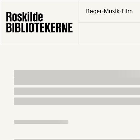
Gå
Bøger-Musik-Film
til
hovedindhold