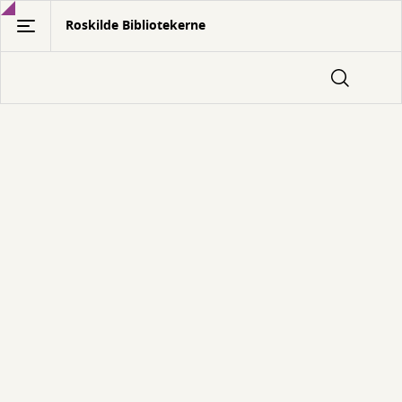
Gå
Roskilde Bibliotekerne
til
hovedindhold