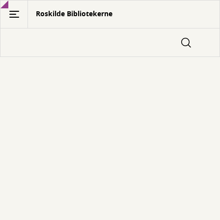
Gå
Roskilde Bibliotekerne
til
hovedindhold