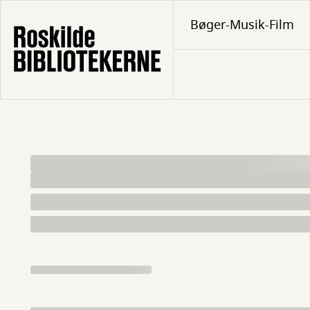
Gå
Bøger-Musik-Film
til
hovedindhold