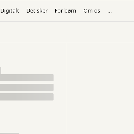
Digitalt
Det sker
For børn
Om os
...