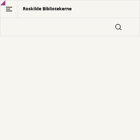
Gå
Roskilde Bibliotekerne
til
hovedindhold