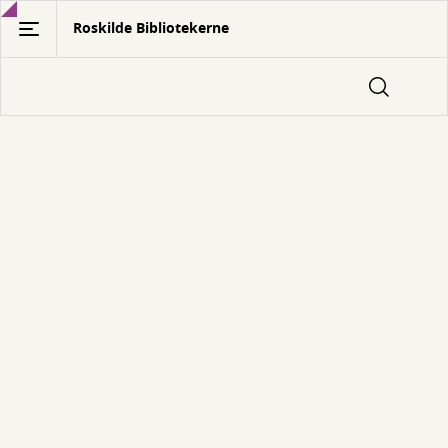
Gå
Roskilde Bibliotekerne
til
hovedindhold