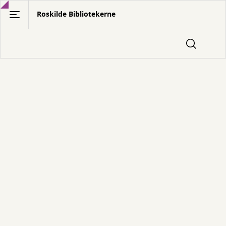
Gå
Roskilde Bibliotekerne
til
hovedindhold