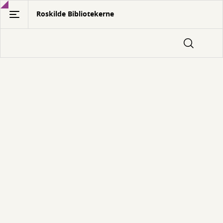
Gå
Roskilde Bibliotekerne
til
hovedindhold