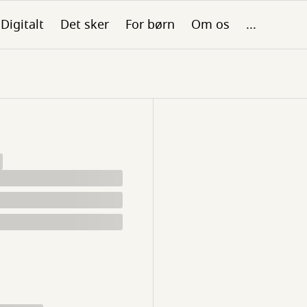
Digitalt
Det sker
For børn
Om os
...