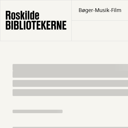
Gå
Bøger-Musik-Film
til
hovedindhold