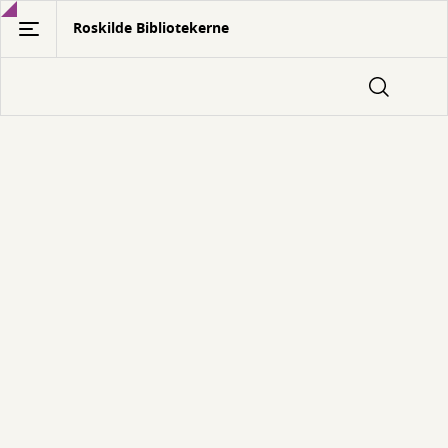
Gå
Roskilde Bibliotekerne
til
hovedindhold