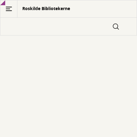
Gå
Roskilde Bibliotekerne
til
hovedindhold