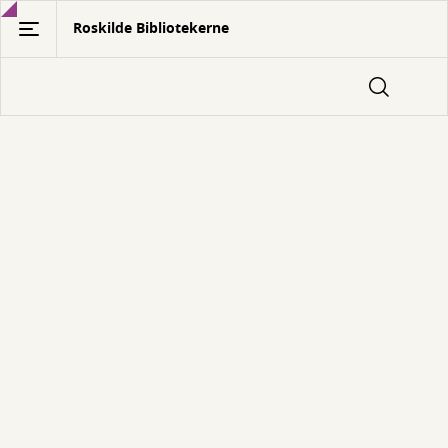
Gå
Roskilde Bibliotekerne
til
hovedindhold