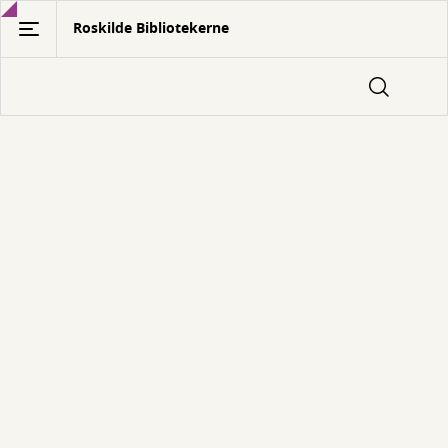
Gå
Roskilde Bibliotekerne
til
hovedindhold