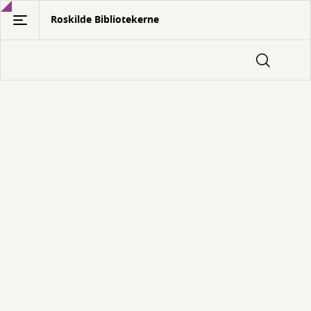
Gå
Roskilde Bibliotekerne
til
hovedindhold