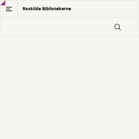
Gå
Roskilde Bibliotekerne
til
hovedindhold