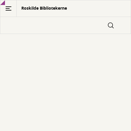
Gå
Roskilde Bibliotekerne
til
hovedindhold