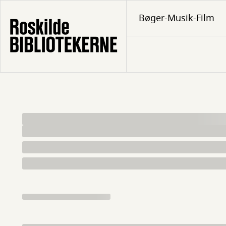
Gå
Bøger-Musik-Film
til
hovedindhold