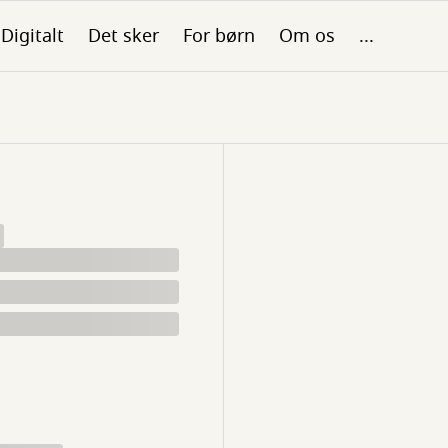
Digitalt
Det sker
For børn
Om os
...