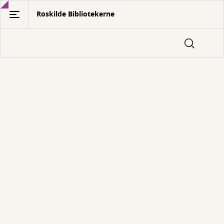
Gå
Roskilde Bibliotekerne
til
hovedindhold