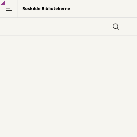
Gå
Roskilde Bibliotekerne
til
hovedindhold