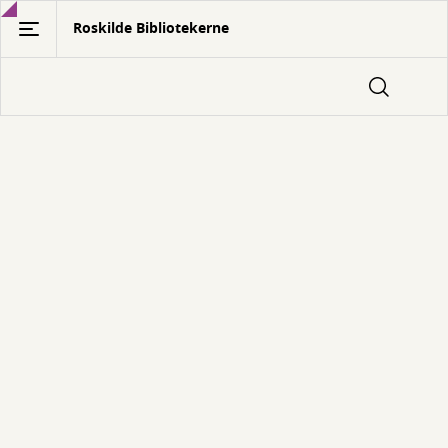
Gå
Roskilde Bibliotekerne
til
hovedindhold