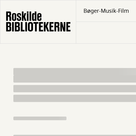
Gå
Bøger-Musik-Film
til
hovedindhold