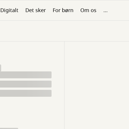
Digitalt
Det sker
For børn
Om os
...