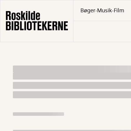
Gå
Bøger-Musik-Film
til
hovedindhold