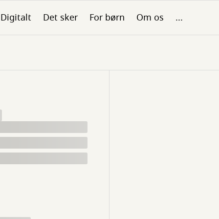
Digitalt
Det sker
For børn
Om os
...