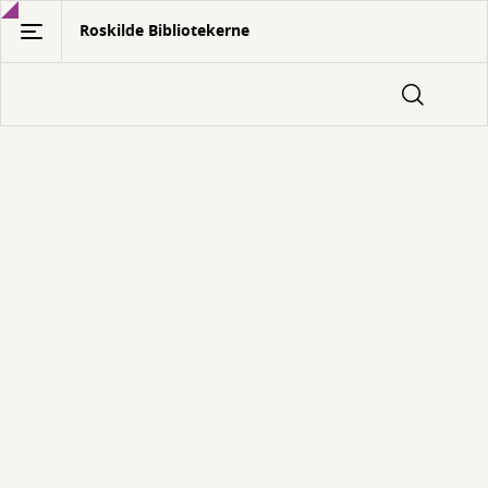
Gå
Roskilde Bibliotekerne
til
hovedindhold