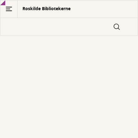
Gå
Roskilde Bibliotekerne
til
hovedindhold