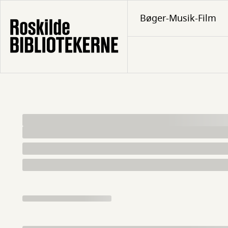
Gå
Bøger-Musik-Film
til
hovedindhold