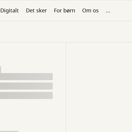
Digitalt
Det sker
For børn
Om os
...