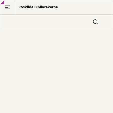
Gå
Roskilde Bibliotekerne
til
hovedindhold