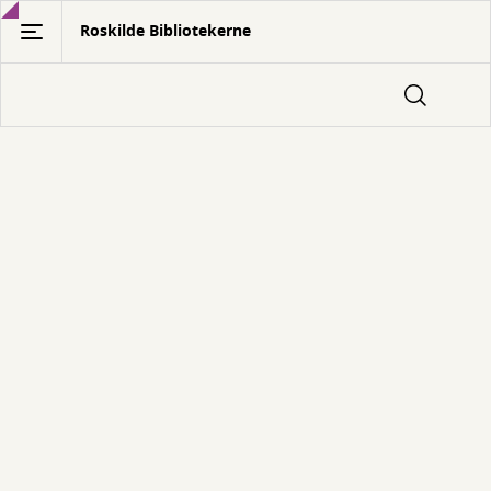
Gå
Roskilde Bibliotekerne
til
hovedindhold