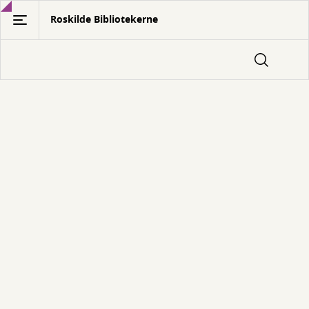
Gå
Roskilde Bibliotekerne
til
hovedindhold