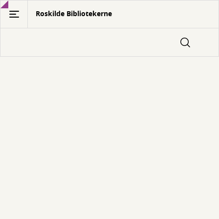
Gå
Roskilde Bibliotekerne
til
hovedindhold