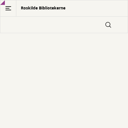
Gå
Roskilde Bibliotekerne
til
hovedindhold