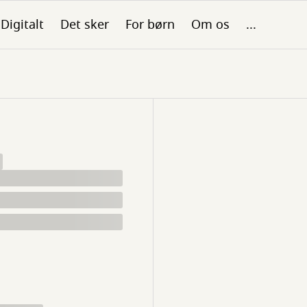
Digitalt
Det sker
For børn
Om os
...