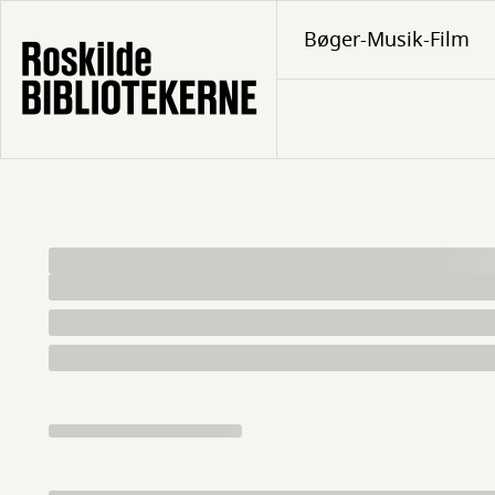
Gå
Bøger-Musik-Film
til
hovedindhold