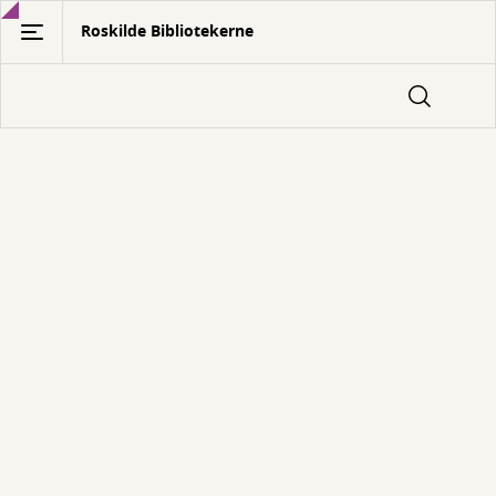
Gå
Roskilde Bibliotekerne
til
hovedindhold