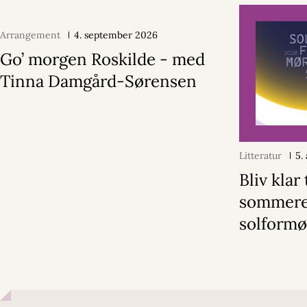
Arrangement
4. september 2026
Go’ morgen Roskilde - med
Tinna Damgård-Sørensen
Litteratur
5.
Bliv klar 
sommer
solformø