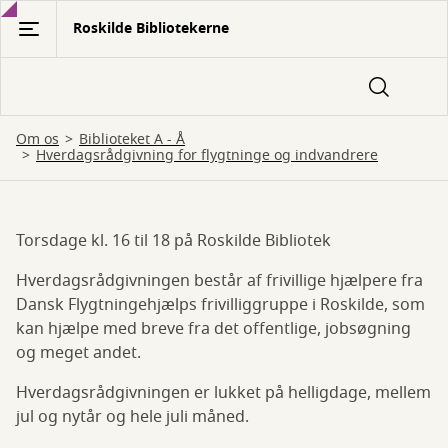
Gå
Roskilde Bibliotekerne
til
hovedindhold
Om os
Biblioteket A - Å
Hverdagsrådgivning for flygtninge og indvandrere
Torsdage kl. 16 til 18 på Roskilde Bibliotek
Hverdagsrådgivning
Hverdagsrådgivningen består af frivillige hjælpere fra
for
Dansk Flygtningehjælps frivilliggruppe i Roskilde, som
flygtninge
kan hjælpe med breve fra det offentlige, jobsøgning
og meget andet.
og
indvandrere
Hverdagsrådgivningen er lukket på helligdage, mellem
jul og nytår og hele juli måned.