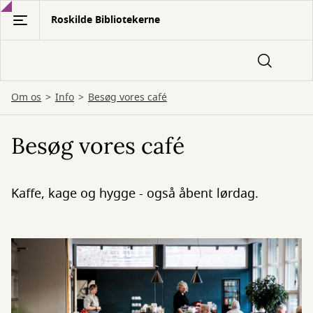
Gå
Roskilde Bibliotekerne
til
hovedindhold
Om os
Info
Besøg vores café
Besøg vores café
Kaffe, kage og hygge - også åbent lørdag.