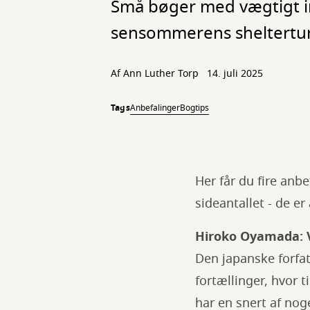
Små bøger med vægtigt in
sensommerens sheltertur
Af
Ann Luther Torp
14. juli 2025
Tags
Anbefalinger
Bogtips
Her får du fire anbe
sideantallet - de er
Hiroko Oyamada: V
Den japanske forfa
fortællinger, hvor 
har en snert af no