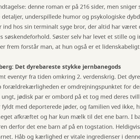
dtagelse: denne roman er på 216 sider, men sniger si
e detaljer, underspillede humor og psykologiske dyb
er ind hos sin terminalt syge bror, der altid har vær
 søskendeforhold. Søster selv har levet et stille og 
r frem forstår man, at hun også er et lidenskabel
erg: Det dyrebareste stykke jernbanegods
t eventyr fra tiden omkring 2. verdenskrig. Det dyr
op forældrekærligheden er omdrejningspunktet for d
t ungt, jødisk par er ombord på et tog med deres tvil
fyldt med deporterede jøder, og familien ved ikke, h
get afkræftet og har kun mælk til det ene barn. I b
en derfor det ene barn af på en togstation. Heldigvis
net. Håb og kærlighed er vitale ingredienser i denn