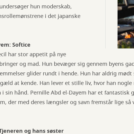
r undersøger hun moderskab,
nsrollemønstrene i det japanske
yem: Softice
il har stor appetit på nye
obringer og mad. Hun bevæger sig gennem byens ga
emmelser glider rundt i hende. Hun har aldrig mødt 
ngæld at kende. Han lever et stille liv, hvor han nog
 i sin hånd. Pernille Abd el-Dayem har et fantastisk
em, der med deres længsler og savn fremstår lige så 
 Tjeneren og hans søster