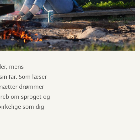
der, mens
sin far. Som læser
le nætter drømmer
 greb om sproget og
virkelige som dig