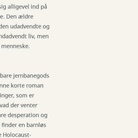
g alligevel ind på
de. Den ældre
et den udadvendte og
indadvendt liv, men
igt menneske.
ebare jernbanegods
enne korte roman
linger, som er
vad der venter
are desperation og
 finder en barnløs
e Holocaust-