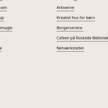
ssen
Arkiverne
up
Kreativt hus for børn
ømagle
Borgerservice
Cafeen på Roskilde Bibliote
e
Netværkstedet