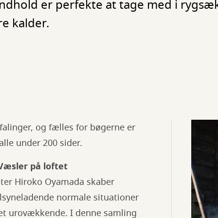
dhold er perfekte at tage med i rygsæ
e kalder.
falinger, og fælles for bøgerne er
 alle under 200 sider.
æsler på loftet
tter Hiroko Oyamada skaber
tilsyneladende normale situationer
get urovækkende. I denne samling