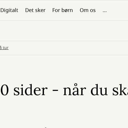
Digitalt
Det sker
For børn
Om os
...
å tur
0 sider - når du sk