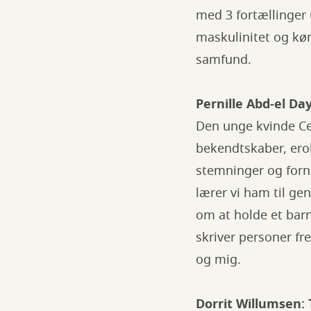
med 3 fortællinge
maskulinitet og kø
samfund.
Pernille Abd-el Da
Den unge kvinde Cec
bekendtskaber, er
stemninger og forn
lærer vi ham til ge
om at holde et barn
skriver personer fr
og mig.
Dorrit Willumsen: