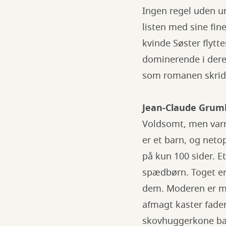
Ingen regel uden un
listen med sine fin
kvinde Søster flytt
dominerende i deres
som romanen skride
Jean-Claude Grumb
Voldsomt, men varm
er et barn, og net
på kun 100 sider. E
spædbørn. Toget er 
dem. Moderen er me
afmagt kaster fader
skovhuggerkone bar