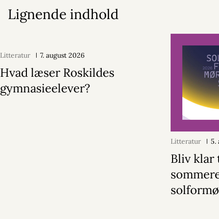
Lignende indhold
Litteratur
7. august 2026
Hvad læser Roskildes
gymnasieelever?
Litteratur
5.
Bliv klar 
sommer
solformø