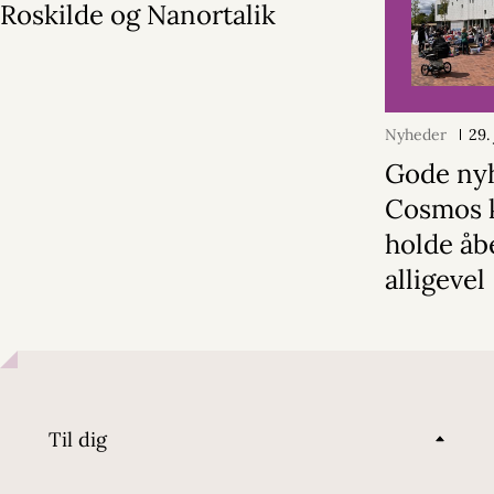
Roskilde og Nanortalik
Nyheder
29.
Gode ny
Cosmos 
holde åb
alligevel
Til dig