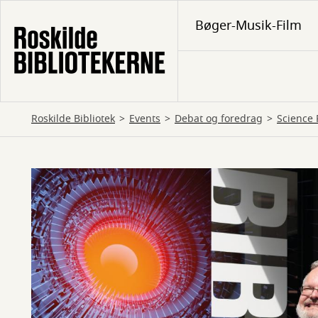
Gå
Bøger-Musik-Film
til
hovedindhold
Roskilde Bibliotek
Events
Debat og foredrag
Science 