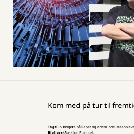
Kom med på tur til fremt
Tags
Bliv klogere på
Debat og viden
Gode læseopleve
Bibliotek
Roskilde Bibliotek