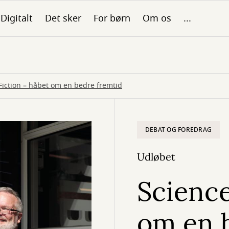
Digitalt
Det sker
For børn
Om os
...
Fiction – håbet om en bedre fremtid
DEBAT OG FOREDRAG
Udløbet
Science
om en 