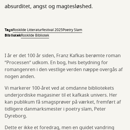
absurditet, angst og magtesløshed.
Tags
Roskilde Litteraturfestival 2025
Poetry Slam
Bibliotek
Roskilde Bibliotek
I år er det 100 år siden, Franz Kafkas berømte roman
”Processen” udkom. En bog, hvis betydning for
romangenren i den vestlige verden næppe overgås af
nogen anden.
Vi markerer 100-året ved at omdanne bibliotekets
underjordiske magasiner til et kafkask univers. Her
kan publikum få smagsprøver på værket, fremført af
tidligere danmarksmester i poetry slam, Peter
Dyreborg.
Dette er ikke et foredrag, men en guidet vandring