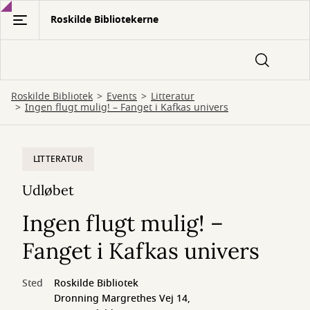
Gå
Roskilde Bibliotekerne
til
hovedindhold
Roskilde Bibliotek
Events
Litteratur
Ingen flugt mulig! – Fanget i Kafkas univers
LITTERATUR
Udløbet
Ingen flugt mulig! –
Fanget i Kafkas univers
Sted
Roskilde Bibliotek
Dronning Margrethes Vej 14,