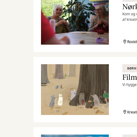
Nør
Kom og v
af kreat
Roski
BØRN
Film
Vi hygge
Kreat