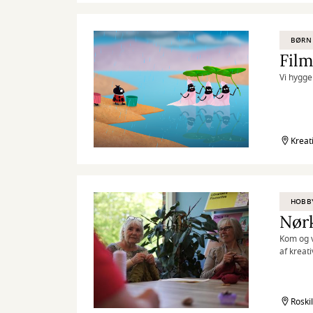
BØRN
Film
Vi hygge
Kreat
HOBB
Nør
Kom og v
af kreat
Roski