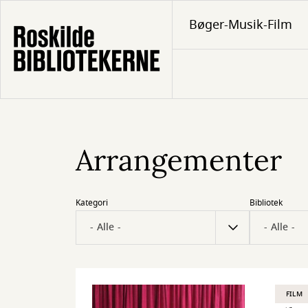
Gå
Bøger-Musik-Film
til
hovedindhold
Arrangementer
Kategori
Bibliotek
FILM