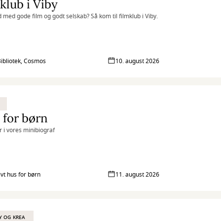
klub i Viby
d med gode film og godt selskab? Så kom til filmklub i Viby.
Bibliotek, Cosmos
10. august 2026
 for børn
r i vores minibiograf
ivt hus for børn
11. august 2026
Y OG KREA