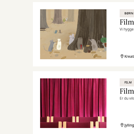
BØRN
Film
Vi hygge
Kreat
FILM
Film
Er du vil
Jyllin