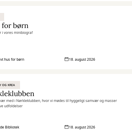
 for børn
r i vores minibiograf
ivt hus for børn
18. august 2026
Y OG KREA
kleklubben
ær med i Nørkleklubben, hvor vi mødes til hyggeligt samvær og masser
ive udfoldelser
lde Bibliotek
18. august 2026