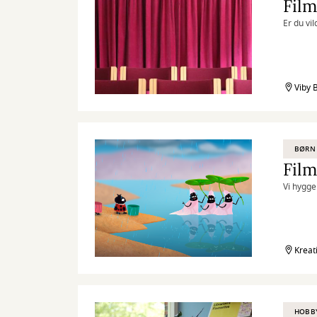
Film
Er du vil
Viby 
BØRN
Film
Vi hygge
Kreat
HOBB