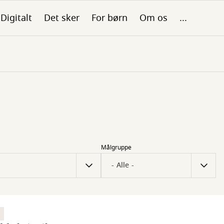
Digitalt
Det sker
For børn
Om os
...
Målgruppe