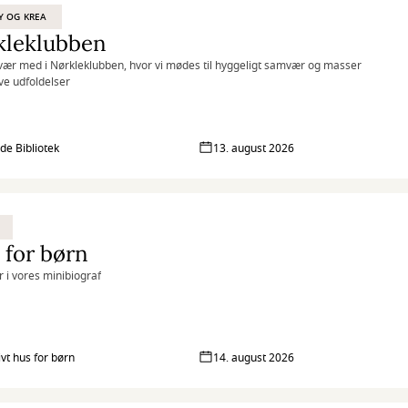
Y OG KREA
kleklubben
ær med i Nørkleklubben, hvor vi mødes til hyggeligt samvær og masser
ive udfoldelser
lde Bibliotek
13. august 2026
 for børn
r i vores minibiograf
ivt hus for børn
14. august 2026