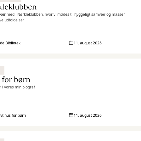
kleklubben
ær med i Nørkleklubben, hvor vi mødes til hyggeligt samvær og masser
ive udfoldelser
lde Bibliotek
11. august 2026
 for børn
r i vores minibiograf
ivt hus for børn
11. august 2026