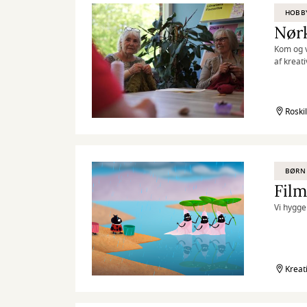
HOBB
Nør
Kom og v
af kreat
Roski
BØRN
Film
Vi hygge
Kreat